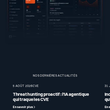
NOS DERNIÈRES ACTUALITÉS
5 AOÛT 2026
CVE
31 
Threat hunting proactif : l'IA agentique
In
qui traque les CVE
qu'
En savoir plus
En 