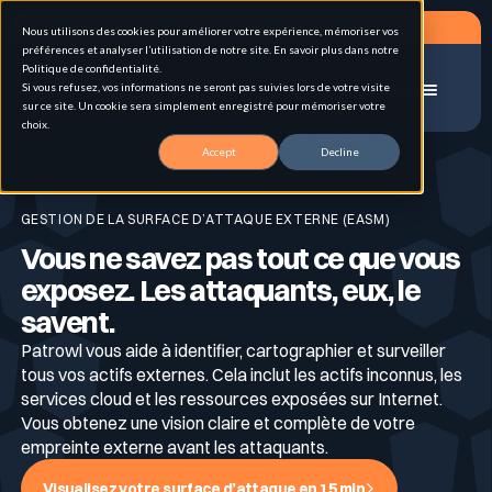
Planifier un RDV
Nous utilisons des cookies pour améliorer votre expérience, mémoriser vos
préférences et analyser l’utilisation de notre site. En savoir plus dans notre
Politique de confidentialité.
Si vous refusez, vos informations ne seront pas suivies lors de votre visite
Menu
sur ce site. Un cookie sera simplement enregistré pour mémoriser votre
choix.
Accueil
EASM: External Attack Surface Management
Accept
Decline
Solutions
GESTION DE LA SURFACE D’ATTAQUE EXTERNE (EASM)
Vous ne savez pas tout ce que vous
Cas d'usage
Gestion de la surface d'attaque externe (EASM)
exposez. Les attaquants, eux, le
savent.
Pour qui
Patrowl vous aide à identifier, cartographier et surveiller
Pentest hybrid automatisé en continu
Attack Surface Management
tous vos actifs externes. Cela inclut les actifs inconnus, les
services cloud et les ressources exposées sur Internet.
Vous obtenez une vision claire et complète de votre
Ressources
empreinte externe avant les attaquants.
Inventaire & Classification des Actifs
Personas
Tests d’intrusion
Visualisez votre surface d’attaque en 15 min