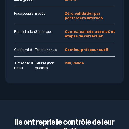
Faux positifs
Élevés
Zéro, validation par
pentesters internes
Remédiation
Générique
Contextualisée, avec IoC et
étapes de correction
Conformité
Export manuel
Continu, prêt pour audit
Time to first
Heures (non
24h, validé
result
qualifié)
Ils ont repris le contrôle de leur