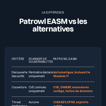
Métriques claires pour décider vite
Onboarding rapide des nouvelles entités
LA DIFFÉRENCE
Patrowl EASM vs les
alternatives
CRITÈRE
SCANNER DE
PATROWL EASM
VULNÉRABILITÉS
Découverte
Périmètre déclaré
Automatique, incluant le
des actifs
uniquement
Shadow IT
Couverture
CVE connues
CVE, OWASP, mauvaises
uniquement
configs, fuites de données
Threat
Aucune
CISA KEV, EPSS, exploits
intelligence
actifs