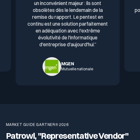
un inconvénient majeur : ils sont
obsolètes dès le lendemain de la
po
é
remise du rapport. Le pentest en
continu est une solution parfaitement
en adéquation avec l'extrême
évolutivité de l'informatique
d'entreprise d'aujourd'hui.”
MGEN
Mutuelle nationale
MARKET GUIDE GARTNER® 2026
Patrowl, "Representative Vendor"