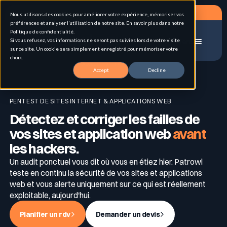
Planifier un RDV
Nous utilisons des cookies pour améliorer votre expérience, mémoriser vos
préférences et analyser l’utilisation de notre site. En savoir plus dans notre
Politique de confidentialité.
Si vous refusez, vos informations ne seront pas suivies lors de votre visite
Menu
sur ce site. Un cookie sera simplement enregistré pour mémoriser votre
choix.
Accueil
Pentest externe
Accept
Decline
Solutions
PENTEST DE SITES INTERNET & APPLICATIONS WEB
Détectez et corriger les failles de
Cas d'usage
Gestion de la surface d'attaque externe (EASM)
vos sites et application web
avant
les hackers.
Pour qui
Un audit ponctuel vous dit où vous en étiez hier. Patrowl
Pentest hybrid automatisé en continu
Attack Surface Management
teste en continu la sécurité de vos sites et applications
web et vous alerte uniquement sur ce qui est réellement
exploitable, aujourd'hui.
Ressources
Inventaire & Classification des Actifs
Personas
Tests d’intrusion
Planifier un rdv
Demander un devis