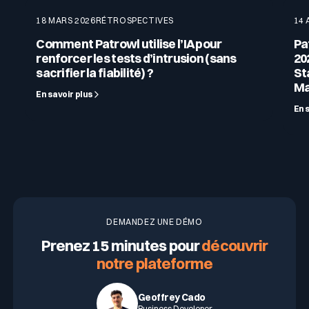
18 MARS 2026
RÉTROSPECTIVES
14 
Comment Patrowl utilise l’IA pour
Pa
renforcer les tests d’intrusion (sans
20
sacrifier la fiabilité) ?
St
Ma
En savoir plus
En 
DEMANDEZ UNE DÉMO
Prenez 15 minutes pour
découvrir
notre plateforme
Geoffrey Cado
Business Developer