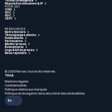
Threat intelligence
Réputation domaines & IP
POUR QUI
CISO
VOC
SOC
CERT
RESSOURCES
Notre histoire
Témoignages clients
Publications
Partenaires
Media / presse
Événements
Logo & kit de presse
Nous rejoindre
© 2026 Patrowl, tous droits réservés.
TROA
Mentions légales
Confidentialités
Politique relative aux marques
Politique de divulgation de la sécurité et des vulnérabilités
En
Fr