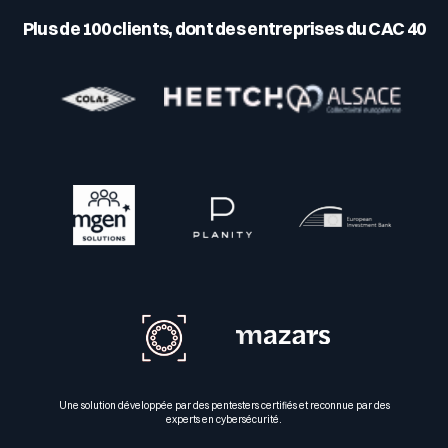
Plus de 100 clients, dont des entreprises du CAC 40
Récompenses
Télécom & Média
Programme CaRe
Événements
Logos & Press Kit
Glossaire Cyber
Guide menaces cyber
Votre programme de sécurité est excellent. Et il ne voit pas la
moitié de ce qui se passe.
Une solution développée par des pentesters certifiés et reconnue par des
experts en cybersécurité.
Télécharger le guide