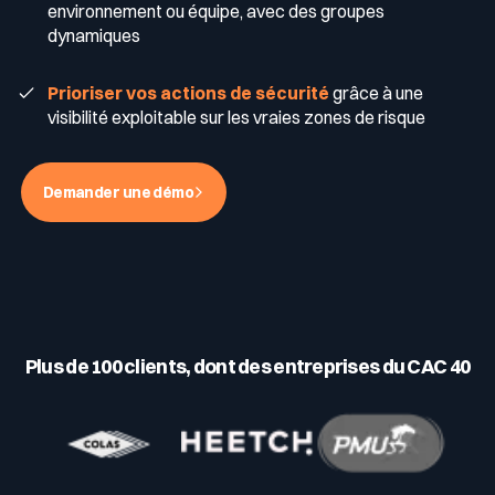
environnement ou équipe, avec des groupes
dynamiques
Récompenses
Télécom & Média
Programme CaRe
Prioriser vos actions de sécurité
grâce à une
visibilité exploitable sur les vraies zones de risque
Événements
Demander une démo
Logos & Press Kit
Glossaire Cyber
Plus de 100 clients, dont des entreprises du CAC 40
Guide menaces cyber
Votre programme de sécurité est excellent. Et il ne voit pas la
moitié de ce qui se passe.
Télécharger le guide