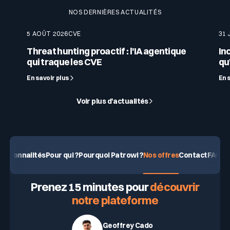
NOS DERNIÈRES ACTUALITÉS
Documenter vos actions de remédiation
Fournir des preuves d’analyse continue (logs,
5 AOÛT 2026
CVE
31 
scans, export CSV/PDF…)
Threat hunting proactif : l'IA agentique
In
qui traque les CVE
qu'
C’est un véritable atout pour les audits de
sécurité et la conformité réglementaire.
En savoir plus
En 
Voir plus d'actualités
nctionnalités
Pour qui ?
Pourquoi Patrowl ?
Nos offres
Contact
FAQ
DEMANDEZ UNE DÉMO
Prenez 15 minutes pour
découvrir
notre plateforme
Geoffrey Cado