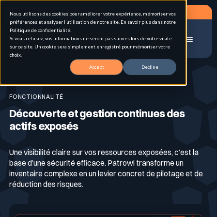
Planifier un RDV
Nous utilisons des cookies pour améliorer votre expérience, mémoriser vos
préférences et analyser l’utilisation de notre site. En savoir plus dans notre
Politique de confidentialité.
Si vous refusez, vos informations ne seront pas suivies lors de votre visite
Menu
sur ce site. Un cookie sera simplement enregistré pour mémoriser votre
choix.
Accueil
Asset Discovery & Inventory Management
Accept
Decline
Solutions
FONCTIONNALITÉ
Découverte et gestion continues des
Cas d'usage
Gestion de la surface d'attaque externe (EASM)
actifs exposés
Une visibilité claire sur vos ressources exposées, c’est la
Pour qui
Pentest hybrid automatisé en continu
Attack Surface Management
base d’une sécurité efficace. Patrowl transforme un
inventaire complexe en un levier concret de pilotage et de
réduction des risques.
Ressources
Inventaire & Classification des Actifs
Personas
Tests d’intrusion