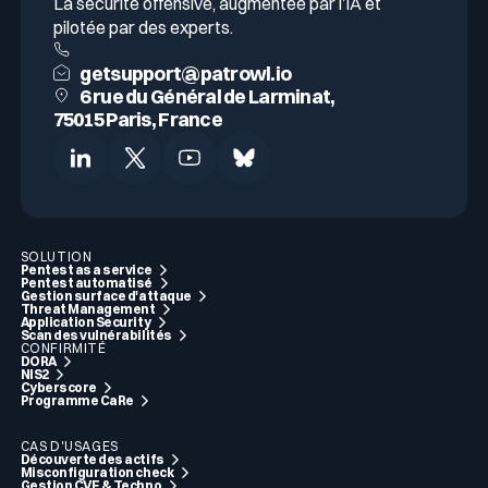
La sécurité offensive, augmentée par l’IA et
pilotée par des experts.
getsupport@patrowl.io
6 rue du Général de Larminat,
75015 Paris, France
SOLUTION
Pentest as a service
Pentest automatisé
Gestion surface d'attaque
Threat Management
Application Security
Scan des vulnérabilités
CONFIRMITÉ
DORA
NIS2
Cyberscore
Programme CaRe
CAS D'USAGES
Découverte des actifs
Misconfiguration check
Gestion CVE & Techno