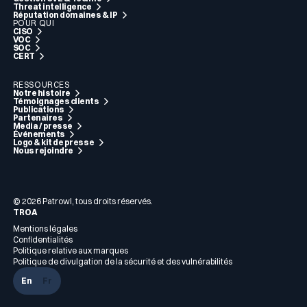
Threat intelligence
Réputation domaines & IP
POUR QUI
CISO
VOC
SOC
CERT
RESSOURCES
Notre histoire
Témoignages clients
Publications
Partenaires
Media / presse
Événements
Logo & kit de presse
Nous rejoindre
© 2026 Patrowl, tous droits réservés.
TROA
Mentions légales
Confidentialités
Politique relative aux marques
Politique de divulgation de la sécurité et des vulnérabilités
En
Fr