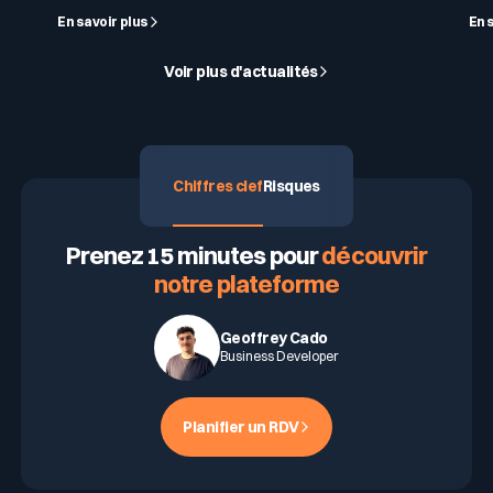
En savoir plus
En 
Voir plus d'actualités
Chiffres clef
Risques
DEMANDEZ UNE DÉMO
Prenez 15 minutes pour
découvrir
notre plateforme
Geoffrey Cado
Business Developer
Planifier un RDV