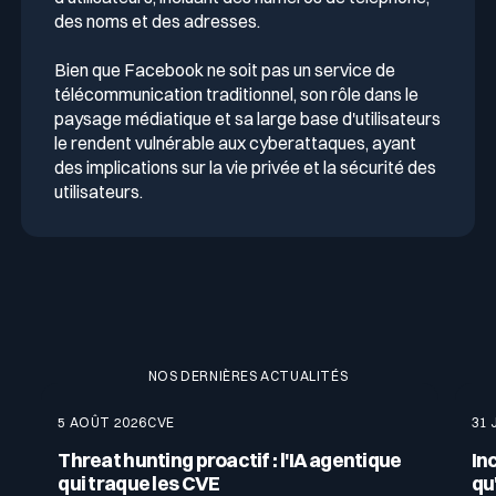
des noms et des adresses.
Bien que Facebook ne soit pas un service de
télécommunication traditionnel, son rôle dans le
paysage médiatique et sa large base d'utilisateurs
le rendent vulnérable aux cyberattaques, ayant
des implications sur la vie privée et la sécurité des
utilisateurs.
NOS DERNIÈRES ACTUALITÉS
5 AOÛT 2026
CVE
31 
Threat hunting proactif : l'IA agentique
In
qui traque les CVE
qu'