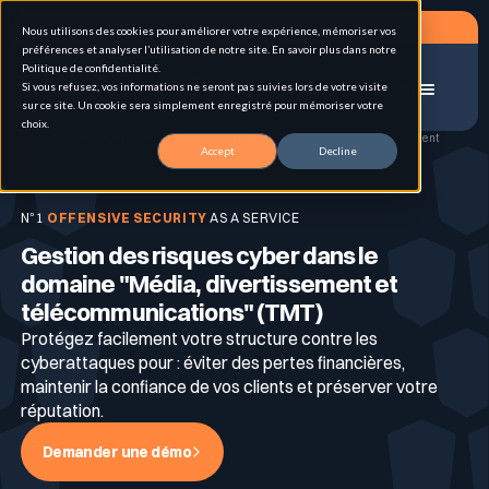
Planifier un RDV
Nous utilisons des cookies pour améliorer votre expérience, mémoriser vos
préférences et analyser l’utilisation de notre site. En savoir plus dans notre
Politique de confidentialité.
Si vous refusez, vos informations ne seront pas suivies lors de votre visite
Menu
sur ce site. Un cookie sera simplement enregistré pour mémoriser votre
choix.
Accueil
Logiciel de gestion des risques
Consommation et divertissement
Accept
Decline
Solutions
N°1
OFFENSIVE SECURITY
AS A SERVICE
Gestion des risques cyber dans le
Cas d'usage
Gestion de la surface d'attaque externe (EASM)
domaine "Média, divertissement et
télécommunications" (TMT)
Protégez facilement votre structure contre les
Pour qui
Pentest hybrid automatisé en continu
cyberattaques pour : éviter des pertes financières,
Attack Surface Management
maintenir la confiance de vos clients et préserver votre
réputation.
Ressources
Inventaire & Classification des Actifs
Demander une démo
Personas
Tests d’intrusion