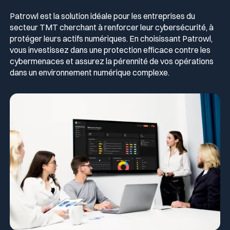
Patrowl est la solution idéale pour les entreprises du
Récompenses
secteur TMT cherchant à renforcer leur cybersécurité, à
Télécom & Média
Programme CaRe
protéger leurs actifs numériques. En choisissant Patrowl,
vous investissez dans une protection efficace contre les
cybermenaces et assurez la pérennité de vos opérations
Événements
dans un environnement numérique complexe.
Logos & Press Kit
Glossaire Cyber
Guide menaces cyber
Votre programme de sécurité est excellent. Et il ne voit pas la
moitié de ce qui se passe.
Télécharger le guide