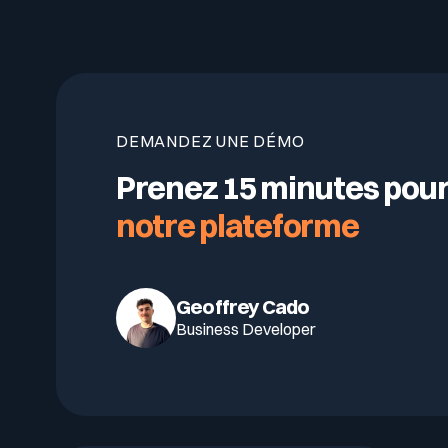
Cyberscore
Votre programme de sécurité est excellent. Et il ne voit p
Télécharger le guide
Télécom & Média
Programme CaRe
DEMANDEZ UNE DÉMO
Prenez 15 minutes pou
notre plateforme
Geoffrey Cado
Business Developer