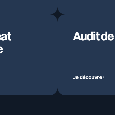
 spécifique).
eat
Audit de
e
s
DAST)
Je découvre