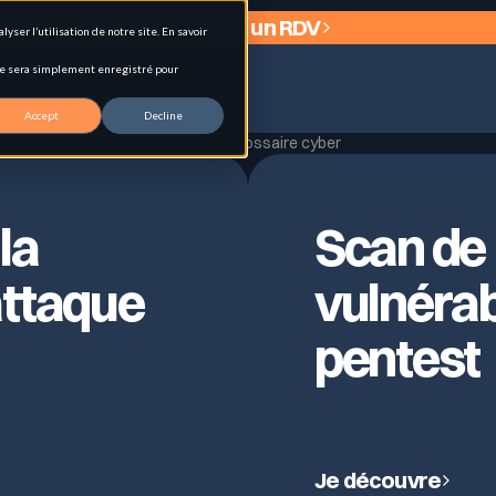
Planifier un RDV
ser l’utilisation de notre site. En savoir
okie sera simplement enregistré pour
Accept
Decline
Accueil
Glossaire cyber
la
Scan de
 (EASM)
attaque
vulnérab
pentest
ologies et signaux d’exposition.
Je découvre