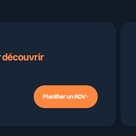
as la moitié de ce qui se passe.
r
découvrir
Planifier un RDV