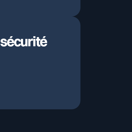
Nous rejoindre
Publications
 sécurité
Média / Presse
Événements
Glossaire Cyber