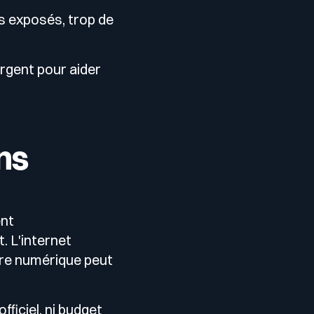
fs exposés, trop de
gent pour aider
ans
ent
. L'internet
ture numérique peut
fficiel, ni budget