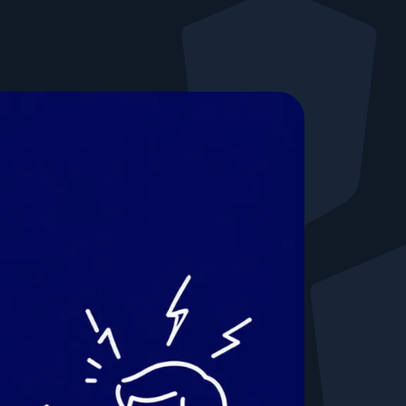
Nous rejoindre
Publications
Média / Presse
Événements
Glossaire Cyber