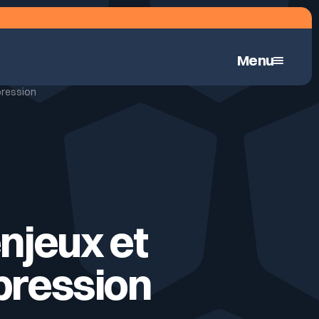
Menu
pression
Pentest hybrid automatisé en continu
enjeux et
 pression