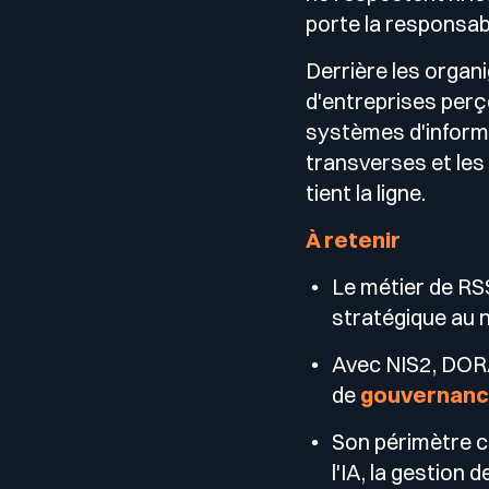
porte la responsabi
Derrière les organ
d'entreprises perç
systèmes d'inform
transverses et les 
tient la ligne.
À retenir
Le métier de RSS
stratégique au 
Avec NIS2, DORA,
de
gouvernanc
Son périmètre co
l'IA, la gestion 