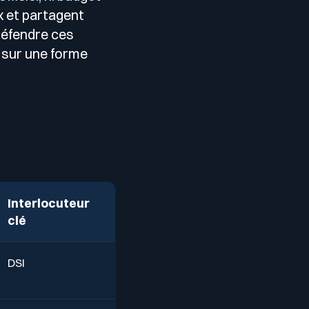
x et partagent
défendre ces
 sur une forme
Interlocuteur
clé
DSI