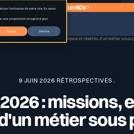
Planifier un RDV
ser l’utilisation de notre site. En savoir
okie sera simplement enregistré pour
Accept
Decline
l
blog
RSSI en 2026 : missions, enjeux et réalités d'un métier sous 
 (EASM)
9 JUIN 2026 RÉTROSPECTIVES .
2026 : missions, 
ologies et signaux d’exposition.
 d'un métier sous