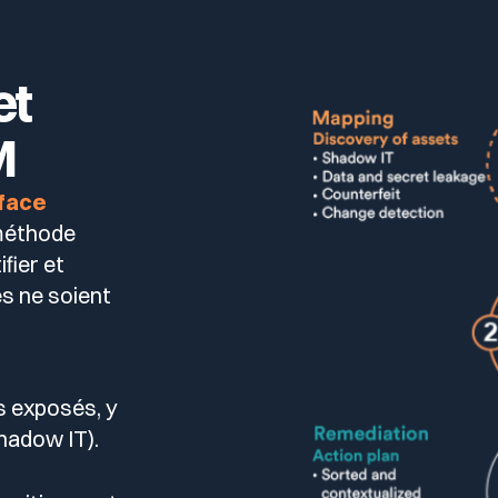
as la moitié de ce qui se passe.
et
M
face
méthode
fier et
es ne soient
fs exposés, y
hadow IT).