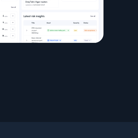
Nous rejoindre
Publications
Média / Presse
Événements
Glossaire Cyber