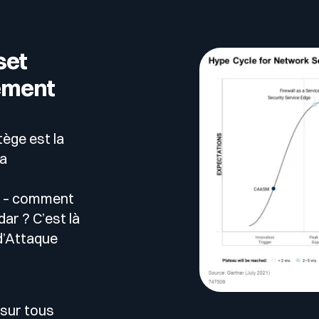
set
ement
tège est la
la
ud – comment
ar ? C’est là
 d’Attaque
e sur tous