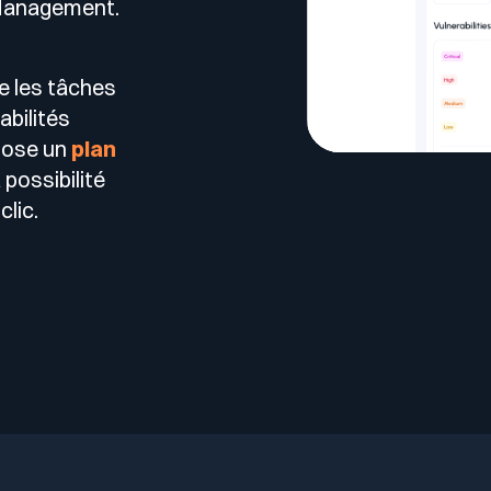
 Management.
 spécifique).
e les tâches
abilités
opose un
plan
possibilité
clic.
s
DAST)