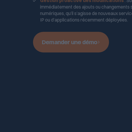
Gestion proactive des modifications
: S
immédiatement des ajouts ou changements su
numériques, qu’il s’agisse de nouveaux servi
IP ou d’applications récemment déployées.
Demander une démo