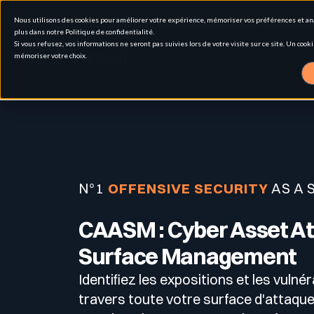
Nous utilisons des cookies pour améliorer votre expérience, mémoriser vos préférences et analy
plus dans notre Politique de confidentialité.
Si vous refusez, vos informations ne seront pas suivies lors de votre visite sur ce site. Un co
mémoriser votre choix.
Solutions
Cas d'usage
Gestion de la surface d'attaque externe
N°1
OFFENSIVE SECURITY
AS A 
Pour qui
Attack Surface Management
CAASM : Cyber Asset A
Surface Management
Maintenez un inventaire vivant de vos actifs exposés, techn
Identifiez les expositions et les vulnér
Ressources
Personas
Tests d’intrusion
travers toute votre surface d'attaqu
Inventaire & Classification des Actifs