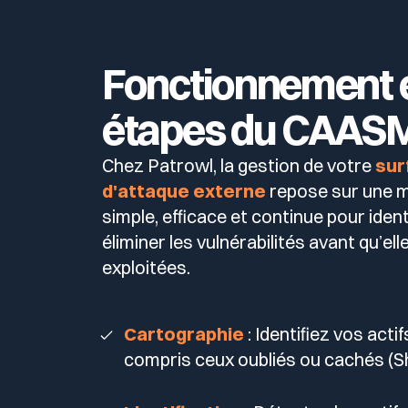
Cyberscore
Votre programme de sécurité est excellent. Et il ne voit p
Télécharger le guide
Télécom & Média
Fonctionnement 
Programme CaRe
étapes du CAAS
Chez Patrowl, la gestion de votre
sur
d'attaque externe
repose sur une 
simple, efficace et continue pour identi
éliminer les vulnérabilités avant qu’ell
exploitées.
Cartographie
: Identifiez vos acti
compris ceux oubliés ou cachés (S