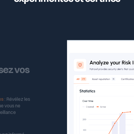
sez vos
us
: Révélez les
ue vous ne
eillance