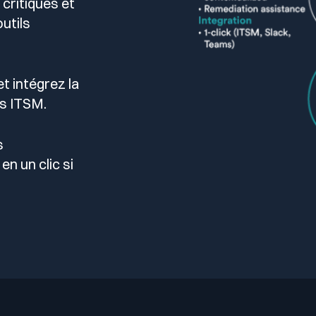
 critiques et
utils
 et intégrez la
ls ITSM.
s
n un clic si