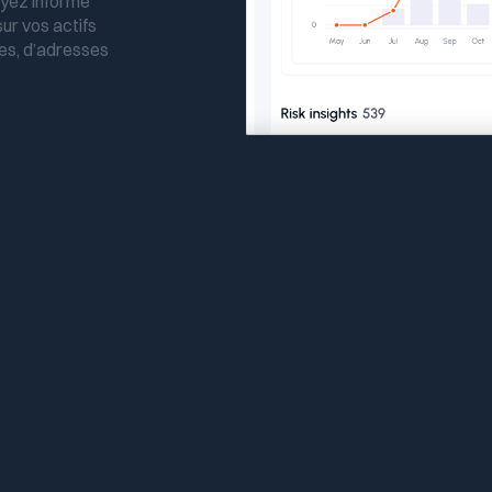
oyez informé
r vos actifs
ces, d’adresses