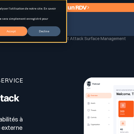
Planifier un RDV
ser l’utilisation de notre site. En savoir
okie sera simplement enregistré pour
Accept
Decline
Accueil
CAASM: Cyber Asset Attack Surface Management
 (EASM)
SERVICE
ttack
ologies et signaux d’exposition.
abilités à
e externe