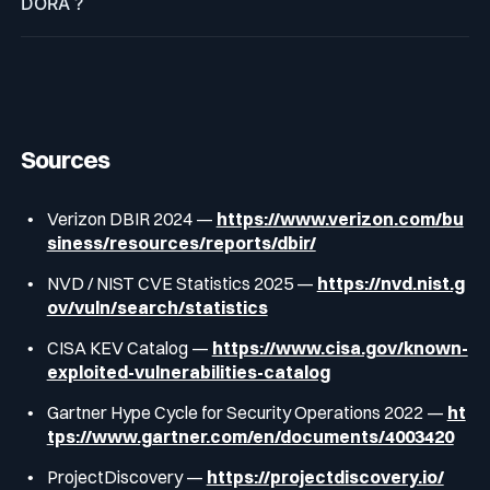
DORA ?
Sources
Verizon DBIR 2024 —
https://www.verizon.com/bu
siness/resources/reports/dbir/
NVD / NIST CVE Statistics 2025 —
https://nvd.nist.g
ov/vuln/search/statistics
CISA KEV Catalog —
https://www.cisa.gov/known-
exploited-vulnerabilities-catalog
Gartner Hype Cycle for Security Operations 2022 —
ht
tps://www.gartner.com/en/documents/4003420
ProjectDiscovery —
https://projectdiscovery.io/