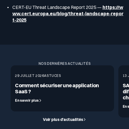
CERT-EU Threat Landscape Report 2025 —
https://w
ww.cert.europa.eu/blog/threat-landscape-repor
t-2025
NOS DERNIÈRES ACTUALITÉS
29 JUILLET 2026
ASTUCES
13 
Comment sécuriser une application
SA
SaaS ?
di
ch
En savoir plus
En 
Voir plus d'actualités