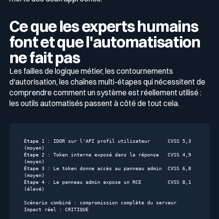
Ce que les experts humains
font et que l'automatisation
ne fait pas
Les failles de logique métier, les contournements
d'autorisation, les chaînes multi-étapes qui nécessitent de
comprendre comment un système est réellement utilisé :
les outils automatisés passent à côté de tout cela.
Étape 1 :
IDOR
sur
l'API
profil
utilisateur
CVSS
5
,3
(moyen)
Étape 2 :
Token
interne
exposé
dans
la
réponse
CVSS
4
,9
(moyen)
Étape 3 :
Le
token
donne
accès
au
panneau
admin
CVSS
6
,8
(moyen)
Étape 4 :
Le
panneau
admin
expose
un
RCE
CVSS
8
,1
(élevé)
Scénario combiné :
compromission
complète
du
serveur
Impact réel :
CRITIQUE