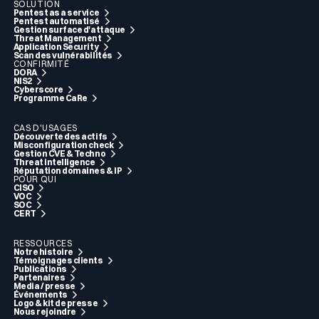
SOLUTION
Pentest as a service
Pentest automatisé
Gestion surface d'attaque
Threat Management
Application Security
Scan des vulnérabilités
CONFIRMITÉ
DORA
NIS2
Cyberscore
Programme CaRe
CAS D'USAGES
Découverte des actifs
Misconfiguration check
Gestion CVE & Techno
Threat intelligence
Réputation domaines & IP
POUR QUI
CISO
VOC
SOC
CERT
RESSOURCES
Notre histoire
Témoignages clients
Publications
Partenaires
Media / presse
Événements
Logo & kit de presse
Nous rejoindre