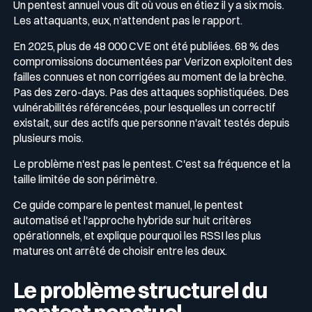
Un pentest annuel vous dit où vous en étiez il y a six mois.
Les attaquants, eux, n'attendent pas le rapport.
Récompenses
Télécom & Média
En 2025, plus de 48 000 CVE ont été publiées. 68 % des
Programme CaRe
compromissions documentées par Verizon exploitent des
failles connues et non corrigées au moment de la brèche.
Événements
Pas des zero-days. Pas des attaques sophistiquées. Des
vulnérabilités référencées, pour lesquelles un correctif
existait, sur des actifs que personne n'avait testés depuis
Logos & Press Kit
plusieurs mois.
Le problème n'est pas le pentest. C'est sa fréquence et la
taille limitée de son périmètre.
Glossaire Cyber
Ce guide compare le pentest manuel, le pentest
automatisé et l'approche hybride sur huit critères
opérationnels, et explique pourquoi les RSSI les plus
Guide menaces cyber
matures ont arrêté de choisir entre les deux.
Votre programme de sécurité est excellent. Et il ne voit pas la
moitié de ce qui se passe.
Le problème structurel du
Télécharger le guide