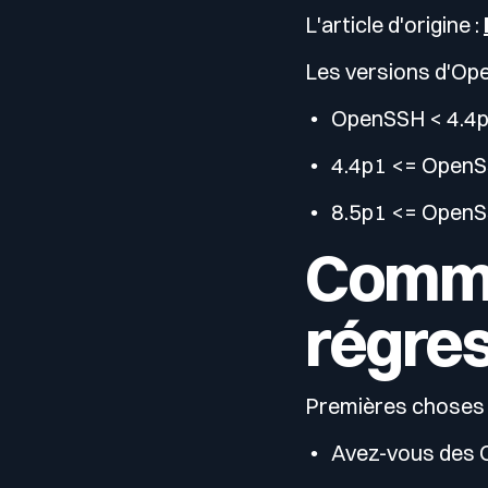
L'article d'origine :
Les versions d'Op
OpenSSH < 4.4p1 
4.4p1 <= OpenSS
8.5p1 <= OpenSSH
Comme
régre
Premières choses 
Avez-vous des 