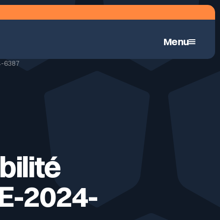
Menu
4-6387
Pentest hybrid automatisé en continu
ilité
VE-2024-