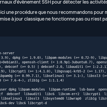
ournaux d'évènement SSH pour détecter les activités
ici une procédure que nous recommandons pour m
a mise à jour classique ne fonctionne pas ou n’est pa
h-server
3.9
),
dpkg
(>=
1.9
.0
),
libpam-modules
(>=
0.72
-9
),
libp
1
+Debian3),
openssh-client
(=
1
:8.9p1-3ubuntu0.7),
opens
),
debconf
(>=
0.5
)
|
debconf-2.0,
libaudit1
(>=
1
:2.2.1
.9
),
libcrypt1
(>=
1
:4.1.0),
libgssapi-krb5-2
(>=
1.17
),
ibpam0g
(>=
0.99
.7
.1
),
libselinux1
(>=
3.1
~),
libssl3
(>
0
(>=
7.6
-4
~),
zlib1g
(>=
1
:1.1.4)
user
dpkg
libpam-modules
libpam-runtime
lsb-base
open
cf
debconf
libaudit1
libc6
libcom-err2
libcrypt1
l
libselinux1
libssl3
libsystemd0
libwrap0
zlib1g
libz
ibc6-dev
libc6
libcrypt-d