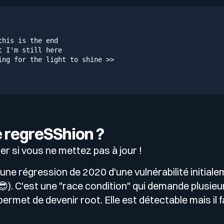
his is the end

t I
'm still here

ing 
for
 the light to shine >>
e regreSShion ?
ller si vous ne mettez pas à jour !
é d'une régression de 2020 d'une vulnérabilité initial
😎). C'est une "race condition" qui demande plusieu
permet de devenir root. Elle est détectable mais il 