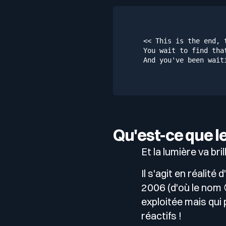
<< This is the end, t
You 
wait
 to find tha
And you'
ve been wait
Qu'est-ce que l
Et la lumière va bri
Il s'agit en réalit
2006 (d'où le nom 
exploitée mais qui 
réactifs !