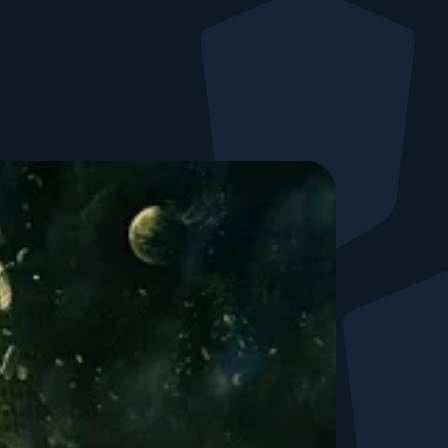
Nous rejoindre
Publications
Média / Presse
Événements
Glossaire Cyber