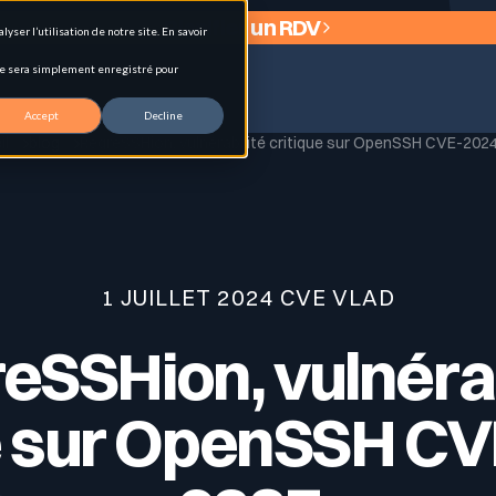
Planifier un RDV
ser l’utilisation de notre site. En savoir
okie sera simplement enregistré pour
Accept
Decline
il
blog
RegreSSHion, vulnérabilité critique sur OpenSSH CVE-202
 (EASM)
1 JUILLET 2024 CVE VLAD
eSSHion, vulnérab
ologies et signaux d’exposition.
e sur OpenSSH C