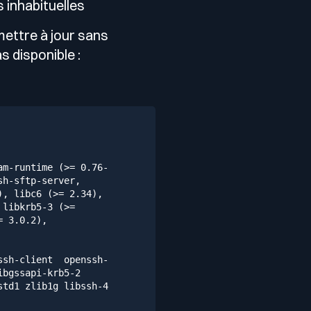
 inhabituelles
ettre à jour sans
s disponible :
am-runtime
(>=
0.76
-
sh-sftp-server,
),
libc6
(>=
2.34
),
libkrb5-3
(>=
=
3.0
.2
),
ssh-client
openssh-
ibgssapi-krb5-2
std1
zlib1g
libssh-4