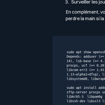
Surveiller les j
En complément, vo
perdre la main si l
sudo
apt
show
openss
Depends:
adduser
(>=
14
),
lsb-base
(>=
4.
procps,
ucf
(>=
0.28
libcom-err2
(>=
1.43
1.13
~alpha1+dfsg),
l
libsystemd0,
libwrap
sudo
apt
install
add
sftp-server
procps
u
libkrb5-3
libpam0g
libssh-dev
libssl3
l