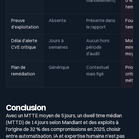
manuellement)
0 % (va
templa
Preuve
Absente
Présente dans
Fourni
d'exploitation
le rapport
temps 
Délai d'alerte
Jours à
Aucun hors
Moins 
CVE critique
semaines
période
minute
d'audit
moyen
Plan de
Générique
Contextuel
Prioris
remédiation
mais figé
critici
métier
Conclusion
Avec un MTTE moyen de 5 jours, un dwell time médian
(MTTD) de 14 jours selon Mandiant et des exploits à
l'origine de 32 % des compromissions en 2025, choisir
entre automatisation, IA et expertise humaine n'est pas