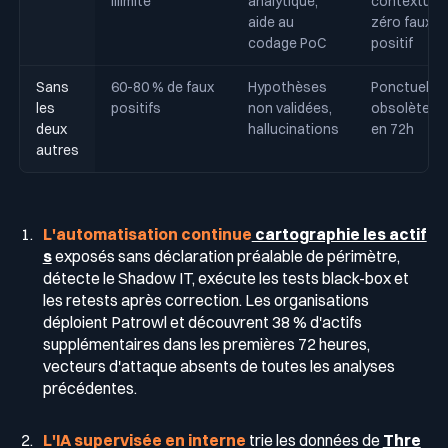
illimité
analytique,
contextuel,
aide au
zéro faux
codage PoC
positif
Sans
60-80 % de faux
Hypothèses
Ponctuel,
les
positifs
non validées,
obsolète
deux
hallucinations
en 72h
autres
L'automatisation continue
cartographie les actif
s
exposés sans déclaration préalable de périmètre,
détecte le Shadow IT, exécute les tests black-box et
les retests après correction. Les organisations
déploient Patrowl et découvrent 38 % d'actifs
supplémentaires dans les premières 72 heures,
vecteurs d'attaque absents de toutes les analyses
précédentes.
L'IA supervisée en interne
trie les données de
Thre