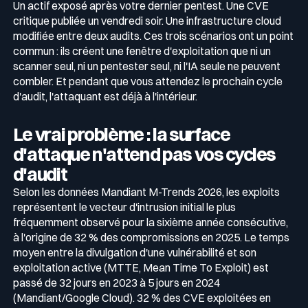
Un actif exposé après votre dernier pentest. Une CVE
critique publiée un vendredi soir. Une infrastructure cloud
Récompenses
modifiée entre deux audits. Ces trois scénarios ont un point
Télécom & Média
commun : ils créent une fenêtre d'exploitation que ni un
Programme CaRe
scanner seul, ni un pentester seul, ni l'IA seule ne peuvent
combler. Et pendant que vous attendez le prochain cycle
Événements
d'audit, l'attaquant est déjà à l'intérieur.
Le vrai problème : la surface
Logos & Press Kit
d'attaque n'attend pas vos cycles
d'audit
Glossaire Cyber
Selon les données Mandiant M-Trends 2026, les exploits
représentent le vecteur d'intrusion initial le plus
fréquemment observé pour la sixième année consécutive,
à l'origine de 32 % des compromissions en 2025. Le temps
Guide menaces cyber
moyen entre la divulgation d'une vulnérabilité et son
Votre programme de sécurité est excellent. Et il ne voit pas la
exploitation active (MTTE, Mean Time To Exploit) est
moitié de ce qui se passe.
passé de 32 jours en 2023 à 5 jours en 2024
Télécharger le guide
(Mandiant/Google Cloud). 32 % des CVE exploitées en