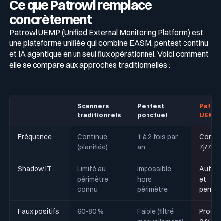
Ce que Patrowl remplace
concrètement
Patrowl UEMP (Unified External Monitoring Platform) est
une plateforme unifiée qui combine EASM, pentest continu
et IA agentique en un seul flux opérationnel. Voici comment
elle se compare aux approches traditionnelles :
Scanners
Pentest
Patro
traditionnels
ponctuel
UEMP
Fréquence
Continue
1 à 2 fois par
Conti
(planifiée)
an
7j/7, 2
Shadow IT
Limité au
Impossible
Autom
périmètre
hors
et
connu
périmètre
perma
Faux positifs
60-80 %
Faible (filtré
Proche