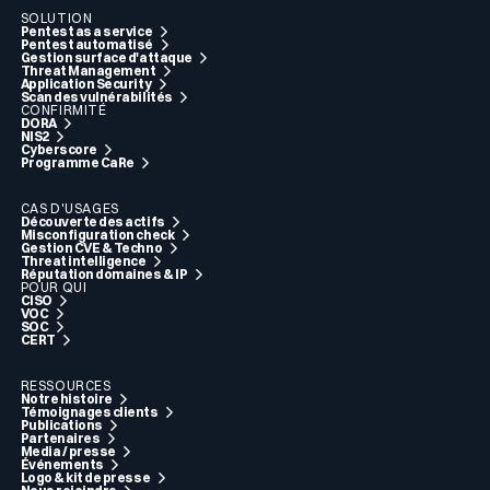
SOLUTION
Pentest as a service
Pentest automatisé
Gestion surface d'attaque
Threat Management
Application Security
Scan des vulnérabilités
CONFIRMITÉ
DORA
NIS2
Cyberscore
Programme CaRe
CAS D'USAGES
Découverte des actifs
Misconfiguration check
Gestion CVE & Techno
Threat intelligence
Réputation domaines & IP
POUR QUI
CISO
VOC
SOC
CERT
RESSOURCES
Notre histoire
Témoignages clients
Publications
Partenaires
Media / presse
Événements
Logo & kit de presse