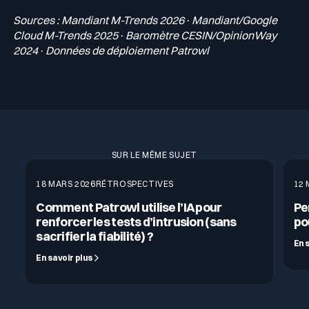
Sources : Mandiant M-Trends 2026 · Mandiant/Google
Cloud M-Trends 2025 · Baromètre CESIN/OpinionWay
2024 · Données de déploiement Patrowl
SUR LE MÊME SUJET
18 MARS 2026
RÉTROSPECTIVES
12 
Comment Patrowl utilise l’IA pour
Pe
renforcer les tests d’intrusion (sans
po
sacrifier la fiabilité) ?
En 
En savoir plus