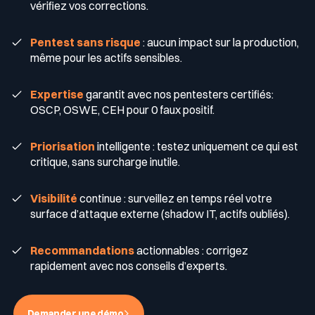
vérifiez vos corrections.
Récompenses
Pentest sans risque
: aucun impact sur la production,
Télécom & Média
Programme CaRe
même pour les actifs sensibles.
Événements
Expertise
garantit avec nos pentesters certifiés:
OSCP, OSWE, CEH pour 0 faux positif.
Logos & Press Kit
Priorisation
intelligente : testez uniquement ce qui est
critique, sans surcharge inutile.
Glossaire Cyber
Visibilité
continue : surveillez en temps réel votre
surface d’attaque externe (shadow IT, actifs oubliés).
Recommandations
actionnables : corrigez
Guide menaces cyber
rapidement avec nos conseils d’experts.
Votre programme de sécurité est excellent. Et il ne voit pas la
moitié de ce qui se passe.
Télécharger le guide
Demander une démo