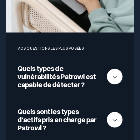
VOS QUESTIONS LES PLUS POSÉES :
Quels types de
vulnérabilités Patrowl est
capable de détecter ?
Patrowl couvre
l’ensemble des
vulnérabilités présentes sur une surface
Quels sont les types
d’attaque externe
, réparties en trois grandes
d'actifs pris en charge par
catégories :
Patrowl ?
Les vulnérabilités connues (CVE,