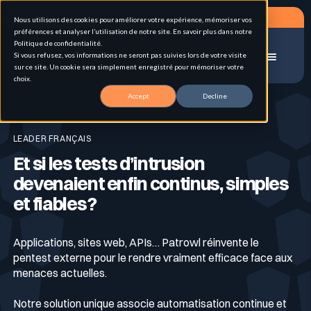
Planifier un RDV
Nous utilisons des cookies pour améliorer votre expérience, mémoriser vos
préférences et analyser l’utilisation de notre site. En savoir plus dans notre
Politique de confidentialité.
Si vous refusez, vos informations ne seront pas suivies lors de votre visite
Menu
sur ce site. Un cookie sera simplement enregistré pour mémoriser votre
choix.
Accueil
Test d’intrusion en continu
Accept
Decline
Solutions
LEADER FRANÇAIS
Et si les tests d’intrusion
Cas d'usage
Gestion de la surface d'attaque externe (EASM)
devenaient enfin continus, simples
et fiables ?
Pour qui
Pentest hybrid automatisé en continu
Attack Surface Management
Applications, sites web, APIs… Patrowl réinvente le
pentest externe pour le rendre vraiment efficace face aux
menaces actuelles.
Ressources
Inventaire & Classification des Actifs
Personas
Tests d’intrusion
Notre solution unique associe automatisation continue et