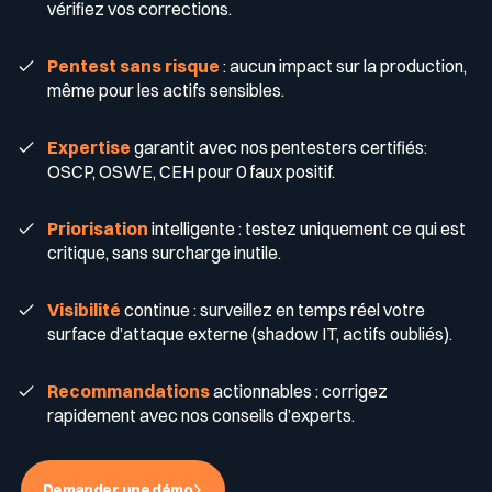
vérifiez vos corrections.
Récompenses
Pentest sans risque
: aucun impact sur la production,
Télécom & Média
Programme CaRe
même pour les actifs sensibles.
Événements
Expertise
garantit avec nos pentesters certifiés:
OSCP, OSWE, CEH pour 0 faux positif.
Logos & Press Kit
Priorisation
intelligente : testez uniquement ce qui est
critique, sans surcharge inutile.
Glossaire Cyber
Visibilité
continue : surveillez en temps réel votre
surface d’attaque externe (shadow IT, actifs oubliés).
Recommandations
actionnables : corrigez
Guide menaces cyber
rapidement avec nos conseils d’experts.
Votre programme de sécurité est excellent. Et il ne voit pas la
moitié de ce qui se passe.
Télécharger le guide
Demander une démo