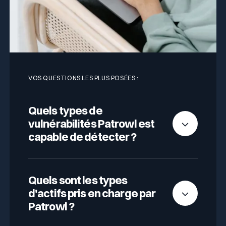
VOS QUESTIONS LES PLUS POSÉES :
Quels types de
vulnérabilités Patrowl est
capable de détecter ?
Patrowl couvre
l’ensemble des
vulnérabilités présentes sur une surface
Quels sont les types
d’attaque externe
, réparties en trois grandes
d'actifs pris en charge par
catégories :
Patrowl ?
Les vulnérabilités connues (CVE,