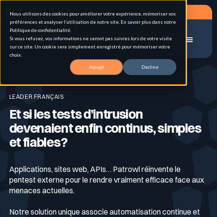
Planifier un RDV
Nous utilisons des cookies pour améliorer votre expérience, mémoriser vos
préférences et analyser l’utilisation de notre site. En savoir plus dans notre
Politique de confidentialité.
Si vous refusez, vos informations ne seront pas suivies lors de votre visite
Menu
sur ce site. Un cookie sera simplement enregistré pour mémoriser votre
choix.
Accueil
Test d’intrusion en continu
Accept
Decline
Solutions
LEADER FRANÇAIS
Et si les tests d’intrusion
Cas d'usage
Gestion de la surface d'attaque externe (EASM)
devenaient enfin continus, simples
et fiables ?
Pour qui
Pentest hybrid automatisé en continu
Attack Surface Management
Applications, sites web, APIs… Patrowl réinvente le
pentest externe pour le rendre vraiment efficace face aux
menaces actuelles.
Ressources
Inventaire & Classification des Actifs
Personas
Tests d’intrusion
Notre solution unique associe automatisation continue et