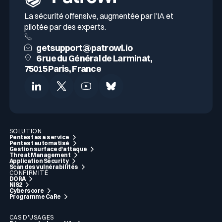
La sécurité offensive, augmentée par l’IA et
pilotée par des experts.
getsupport@patrowl.io
6 rue du Général de Larminat,
75015 Paris, France
SOLUTION
Pentest as a service
Pentest automatisé
Gestion surface d'attaque
Threat Management
Application Security
Scan des vulnérabilités
CONFIRMITÉ
DORA
NIS2
Cyberscore
Programme CaRe
CAS D'USAGES