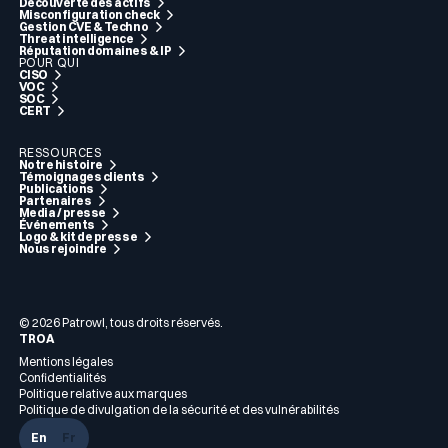
Découverte des actifs
Misconfiguration check
Gestion CVE & Techno
Threat intelligence
Réputation domaines & IP
POUR QUI
CISO
VOC
SOC
CERT
RESSOURCES
Notre histoire
Témoignages clients
Publications
Partenaires
Media / presse
Événements
Logo & kit de presse
Nous rejoindre
© 2026 Patrowl, tous droits réservés.
TROA
Mentions légales
Confidentialités
Politique relative aux marques
Politique de divulgation de la sécurité et des vulnérabilités
En
Fr