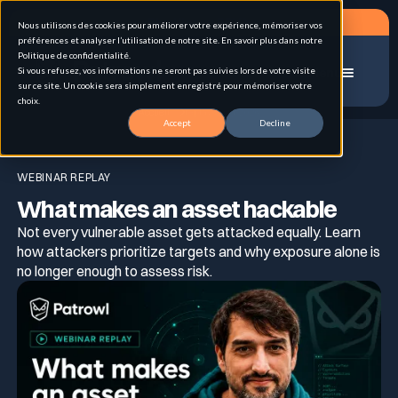
Planifier un RDV
Nous utilisons des cookies pour améliorer votre expérience, mémoriser vos
préférences et analyser l’utilisation de notre site. En savoir plus dans notre
Politique de confidentialité.
Si vous refusez, vos informations ne seront pas suivies lors de votre visite
Menu
sur ce site. Un cookie sera simplement enregistré pour mémoriser votre
choix.
Accueil
replay-sasig-2026
Accept
Decline
Solutions
WEBINAR REPLAY
What makes an asset hackable
Cas d'usage
Gestion de la surface d'attaque externe (EASM)
Not every vulnerable asset gets attacked equally. Learn
how attackers prioritize targets and why exposure alone is
no longer enough to assess risk.
Pour qui
Pentest hybrid automatisé en continu
Attack Surface Management
Ressources
Inventaire & Classification des Actifs
Personas
Tests d’intrusion