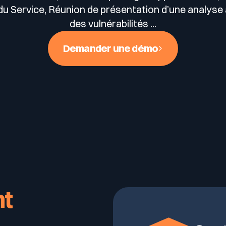
 spécifique).
n du Service, Réunion de présentation d’une analys
des vulnérabilités ...
Demander une démo
s
DAST)
t