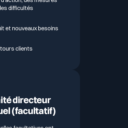
es difficultés
t et nouveaux besoins
tours clients
té directeur
el (facultatif)
lles facultatives ont