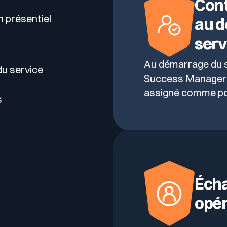
Cont
as la moitié de ce qui se passe.
n présentiel
au 
serv
Au démarrage du 
u service
Success Manager 
assigné comme poi
s
Éch
opér