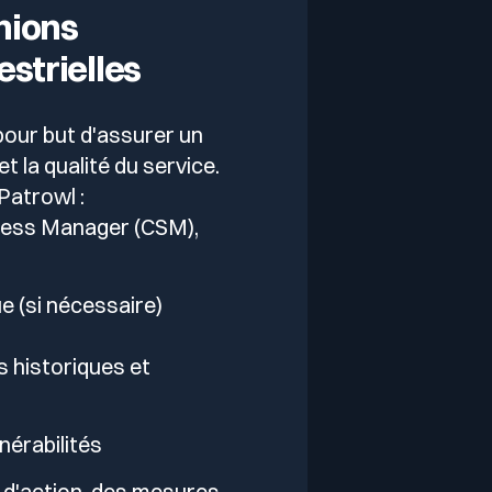
nions
estrielles
pour but d'assurer un
et la qualité du service.
Patrowl :
ess Manager (CSM),
e (si nécessaire)
s historiques et
nérabilités
 d'action, des mesures