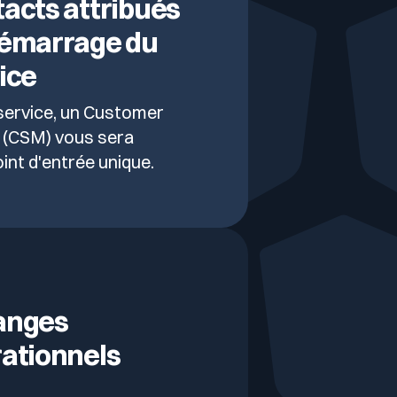
acts attribués
démarrage du
ice
service, un Customer
(CSM) vous sera
nt d'entrée unique.
anges
ationnels