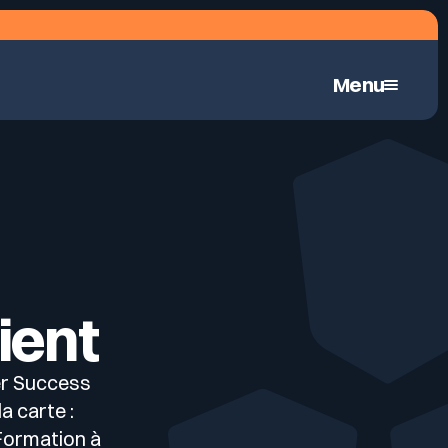
Menu
Pentest hybrid automatisé en continu
ient
er Success
a carte :
Formation à