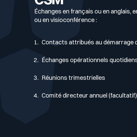
Cyberscore
Votre programme de sécurité est excellent. Et il ne voit p
Échanges en français ou en anglais, e
Télécharger le guide
ou en visioconférence :
Télécom & Média
Programme CaRe
Contacts attribués au démarrage d
Échanges opérationnels quotidien
Réunions trimestrielles
Comité directeur annuel (facultatif)