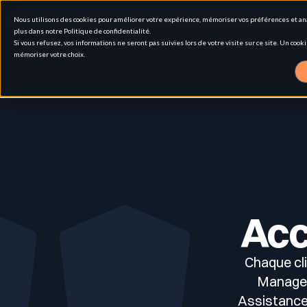
Nous utilisons des cookies pour améliorer votre expérience, mémoriser vos préférences et analy
plus dans notre Politique de confidentialité.
Si vous refusez, vos informations ne seront pas suivies lors de votre visite sur ce site. Un co
mémoriser votre choix.
Solutions
Cas d'usage
Gestion de la surface d'attaque externe
Acc
Pour qui
Attack Surface Management
Maintenez un inventaire vivant de vos actifs exposés, techn
Chaque cl
Ressources
Personas
Tests d’intrusion
Managers
Inventaire & Classification des Actifs
Assistance