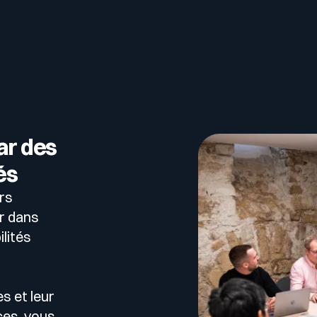
r des
és
rs
r dans
ilités
s et leur
es, vous