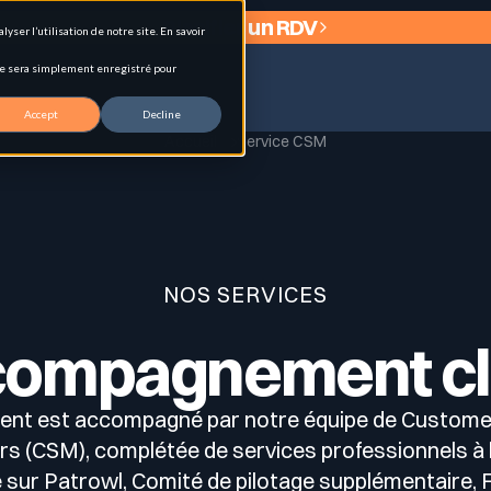
Planifier un RDV
ser l’utilisation de notre site. En savoir
okie sera simplement enregistré pour
Accept
Decline
Accueil
Service CSM
 (EASM)
NOS SERVICES
ompagnement cl
ologies et signaux d’exposition.
ient est accompagné par notre équipe de Custom
 (CSM), complétée de services professionnels à l
 sur Patrowl, Comité de pilotage supplémentaire, 