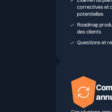
correctives et d
potentielles
Roadmap produi
des clients
Questions et re
Comi
annu
Ces réunions annue