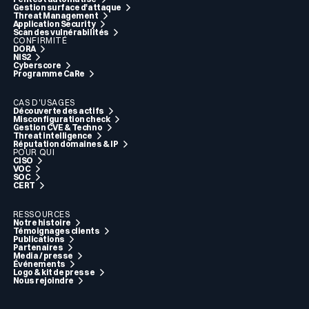
Gestion surface d'attaque
Threat Management
Application Security
Scan des vulnérabilités
CONFIRMITÉ
DORA
NIS2
Cyberscore
Programme CaRe
CAS D'USAGES
Découverte des actifs
Misconfiguration check
Gestion CVE & Techno
Threat intelligence
Réputation domaines & IP
POUR QUI
CISO
VOC
SOC
CERT
RESSOURCES
Notre histoire
Témoignages clients
Publications
Partenaires
Media / presse
Événements
Logo & kit de presse
Nous rejoindre