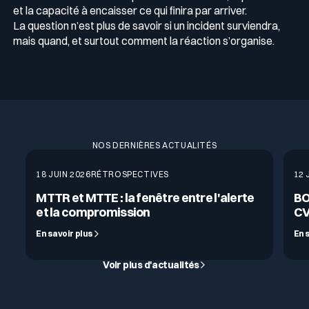
et la capacité à encaisser ce qui finira par arriver.
La question n’est plus de savoir si un incident surviendra,
mais quand, et surtout comment la réaction s’organise.
NOS DERNIÈRES ACTUALITÉS
18 JUIN 2026
RÉTROSPECTIVES
12 
MTTR et MTTE : la fenêtre entre l'alerte
BO
et la compromission
CV
En savoir plus
En 
Voir plus d'actualités