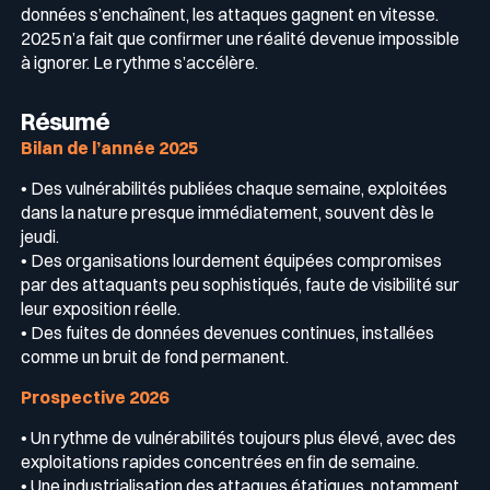
données s’enchaînent, les attaques gagnent en vitesse.
2025 n’a fait que confirmer une réalité devenue impossible
Récompenses
à ignorer. Le rythme s’accélère.
Télécom & Média
Programme CaRe
Résumé
Événements
Bilan de l’année 2025
• Des vulnérabilités publiées chaque semaine, exploitées
dans la nature presque immédiatement, souvent dès le
Logos & Press Kit
jeudi.
• Des organisations lourdement équipées compromises
par des attaquants peu sophistiqués, faute de visibilité sur
Glossaire Cyber
leur exposition réelle.
• Des fuites de données devenues continues, installées
comme un bruit de fond permanent.
Guide menaces cyber
Prospective 2026
Votre programme de sécurité est excellent. Et il ne voit pas la
moitié de ce qui se passe.
• Un rythme de vulnérabilités toujours plus élevé, avec des
exploitations rapides concentrées en fin de semaine.
Télécharger le guide
• Une industrialisation des attaques étatiques, notamment