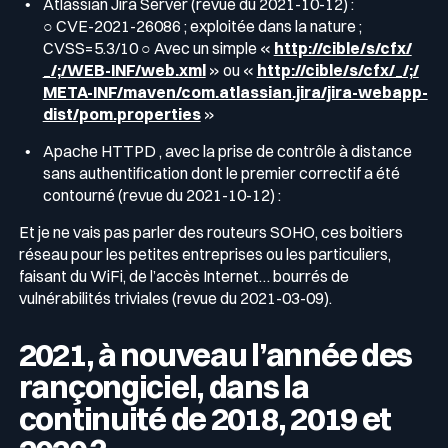
Atlassian Jira Server (revue du 2021-10-12) :
○ CVE-2021-26086 ; exploitée dans la nature ;
CVSS=5.3/10 ○ Avec un simple «
http://cible/s/cfx/
_/;/WEB-INF/web.xml
» ou «
http://cible/s/cfx/_/;/
META-INF/maven/com.atlassian.jira/jira-webapp-
dist/pom.properties
»
Apache HTTPD , avec la prise de contrôle à distance
sans authentification dont le premier correctif a été
contourné (revue du 2021-10-12) :
Et je ne vais pas parler des routeurs SOHO, ces boitiers
réseau pour les petites entreprises ou les particuliers,
faisant du WiFi, de l’accès Internet… bourrés de
vulnérabilités triviales (revue du 2021-03-09).
2021, à nouveau l’année des
rançongiciel, dans la
continuité de 2018, 2019 et