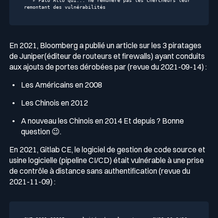
▹
Palo
Alto
qui...
ne
rémunère
pas
les
chercheurs
leur
remontant
des
vulnérabilités
En 2021, Bloomberg a publié un article sur les 3 piratages
de Juniper(éditeur de routeurs et firewalls) ayant conduits
aux ajouts de portes dérobées par (revue du 2021-09-14) :
Les Américains en 2008
Les Chinois en 2012
A nouveau les Chinois en 2014 Et depuis ? Bonne
question 😉.
En 2021, Gitlab CE, le logiciel de gestion de code source et
usine logicielle (pipeline CI/CD) était vulnérable à une prise
de contrôle à distance sans authentification (revue du
2021-11-09) :