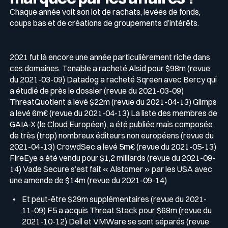
Chaque année voit son lot de rachats, levées de fonds,
coups bas et de créations de groupements d’intérêts.
2021 fut là encore une année particulièrement riche dans
ces domaines. Tenable a racheté Alsid pour $98m (revue
du 2021-03-09) Datadog a racheté Sqreen avec Bercy qui
a étudié de près le dossier (revue du 2021-03-09)
ThreatQuotient a levé $22m (revue du 2021-04-13) Glimps
a levé 6m€ (revue du 2021-04-13) La liste des membres de
GAIA-X (le Cloud Européen), a été publiée mais composée
de très (trop) nombreux éditeurs non européens (revue du
2021-04-13) CrowdSec a levé 5m€ (revue du 2021-05-13)
FireEye a été vendu pour $1,2 milliards (revue du 2021-09-
14) Vade Secure s’est fait « Alstomer » par les USA avec
une amende de $14m (revue du 2021-09-14)
Et peut-être $29m supplémentaires (revue du 2021-
11-09) F5 a acquis Threat Stack pour $68m (revue du
2021-10-12) Dell et VMWare se sont séparés (revue