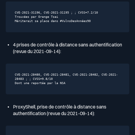
CVE
-2021
-31196
, CVE
-2021
-31195
 ; ; CVSS=
7.2
/
10
Trouvées par Orange Tsai

Mériterait sa place dans 
#VulnsDesAnnées90
4 prises de contrôle à distance sans authentification
(revue du 2021-09-14):
CVE-2021-28480, CVE-2021-28481, CVE-2021-28482, CVE-2021-
28483 ; ; CVSS=9.8/10

Dont une reportée par la NSA
ProxyShell, prise de contrôle à distance sans
authentification (revue du 2021-09-14):