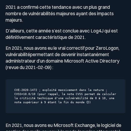
2021 a confirmé cette tendance avec un plus grand
nombre de vulnérabilités majeures ayant des impacts
majeurs.
D’ailleurs, cette année s’est conclue avec Log4J qui est
définitivement caractéristique de 2021.
En 2021, nous avons eu le vrai correctif pour ZeroLogon,
vulnérabilitépermettant de devenir instantanément
administrateur d’un domaine Microsoft Active Directory
(revue du 2021-02-09) :
CVE-2020-1472
;
exploité
massivement
dans
la
nature
;
CVSS=10.0/10
(pour
rappel,
la
note
CVSS
permet
de
calculer
la
criticité
technique
d'une
vulnérabilité
de
0
à
10
,
une
note
supérieur
à
9
étant
la
fin
du
monde
😊)
En 2021, nous avons eu Microsoft Exchange, le logiciel de