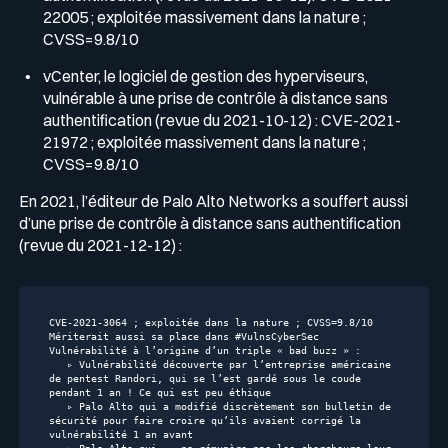
22005 ; exploitée massivement dans la nature ;
CVSS=9.8/10
vCenter, le logiciel de gestion des hyperviseurs,
vulnérable à une prise de contrôle à distance sans
authentification (revue du 2021-10-12) : CVE-2021-
21972 ; exploitée massivement dans la nature ;
CVSS=9.8/10
En 2021, l’éditeur de Palo Alto Networks a souffert aussi
d’une prise de contrôle à distance sans authentification
(revue du 2021-12-12) :
CVE-2021-3064
;
exploitée
dans
la
nature
;
CVSS=9.8/10
Mériterait
aussi
sa
place
dans
#VulnsCyberSec
Vulnérabilité
à
l’origine
d’un
triple
«
bad
buzz
»
:
▹
Vulnérabilité
découverte
par
l’entreprise
américaine
de
pentest
Randori,
qui
se
l’est
gardé
sous
le
coude
pendant
1
an
!
Ce
qui
est
peu
éthique
▹
Palo
Alto
qui
a
modifié
discrètement
son
bulletin
de
sécurité
pour
faire
croire
qu’ils
avaient
corrigé
la
vulnérabilité
1
an
avant