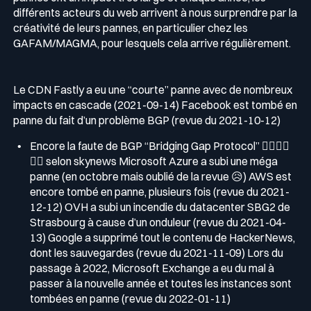
différents acteurs du web arrivent à nous surprendre par la
créativité de leurs pannes, en particulier chez les
GAFAM/MAGMA, pour lesquels cela arrive régulièrement.
Le CDN Fastly a eu une “courte” panne avec de nombreux
impacts en cascade (2021-09-14) Facebook est tombé en
panne du fait d’un problème BGP (revue du 2021-10-12)
Encore la faute de BGP “Bridging Gap Protocol” 🤦‍♂️🤦‍♂️
🤦‍♂️ selon skynews Microsoft Azure a subi une méga
panne (en octobre mais oublié de la revue 😥) AWS est
encore tombé en panne, plusieurs fois (revue du 2021-
12-12) OVH a subi un incendie du datacenter SBG2 de
Strasbourg à cause d’un onduleur (revue du 2021-04-
13) Google a supprimé tout le contenu de HackerNews,
dont les sauvegardes (revue du 2021-11-09) Lors du
passage à 2022, Microsoft Exchange a eu du mal à
passer à la nouvelle année et toutes les instances sont
tombées en panne (revue du 2022-01-11)