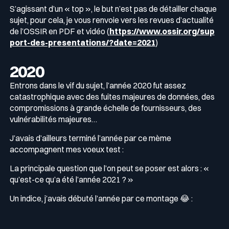
S’agissant d’un « top », le but n’est pas de détailler chaque
sujet, pour cela, je vous renvoie vers les revues d’actualité
Récompenses
de l’OSSIR en PDF et vidéo (
https://www.ossir.org/sup
Télécom & Média
Programme CaRe
port-des-presentations/?date=2021
)
Événements
2020
Entrons dans le vif du sujet, l’année 2020 fut assez
catastrophique avec des fuites majeures de données, des
Logos & Press Kit
compromissions à grande échelle de fournisseurs, des
vulnérabilités majeures…
J’avais d’ailleurs terminé l’année par ce mème
Glossaire Cyber
accompagnent mes voeux test :
La principale question que l’on peut se poser est alors : «
qu’est-ce qu’a été l’année 2021 ? »
Guide menaces cyber
Votre programme de sécurité est excellent. Et il ne voit pas la
Un indice, j’avais débuté l’année par ce montage 😂 :
moitié de ce qui se passe.
Télécharger le guide