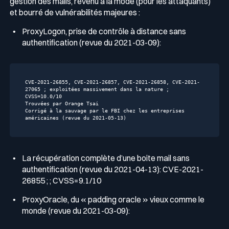
gestion des mails, revenu à la mode (pour les attaquants)
et bourré de vulnérabilités majeures :
ProxyLogon, prise de contrôle à distance sans
authentification (revue du 2021-03-09):
CVE-2021-26855,
CVE-2021-26857,
CVE-2021-26858,
CVE-2021-
27065
;
exploitées
massivement
dans
la
nature
;
CVSS=10.0/10
Trouvées
par
Orange
Tsai
Corrigé
à
la
sauvage
par
le
FBI
chez
les
entreprises
américaines
(revue
du
2021
-05
-13
)
La récupération complète d’une boite mail sans
authentification (revue du 2021-04-13): CVE-2021-
26855 ; ; CVSS=9.1/10
ProxyOracle, du « padding oracle » vieux comme le
monde (revue du 2021-03-09):